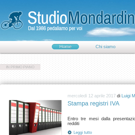
Home
Chi siamo
IN PRIMO PIANO
mercoledì 12 aprile 2017
di
Luigi 
Stampa registri IVA
Entro tre mesi dalla presentazio
Leggi tutto