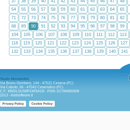
37
38
39
40
41
42
43
44
45
46
47
48
54
55
56
57
58
59
60
61
62
63
64
65
71
72
73
74
75
76
77
78
79
80
81
82
88
89
90
91
92
93
94
95
96
97
98
99
104
105
106
107
108
109
110
111
112
113
118
119
120
121
122
123
124
125
126
127
132
133
134
135
136
137
138
139
140
141
Studio Mondardini
Via Bruno Giordano, 144 - 47521 Cesena (FC)
Via Caboto, 56 - 47042 Cesenatico (FC)
C.F.: MNDLGU58P24F641N - P.IVA: 01794060408
2013 -
bsdsoftware.it
-
Privacy Policy
Cookie Policy