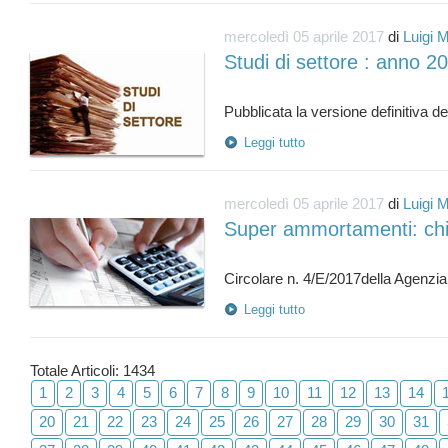
mercoledì 05 aprile 2017
di
Luigi 
Studi di settore : anno 20
Leggi tutto
mercoledì 05 aprile 2017
di
Luigi 
Super ammortamenti: chi
Leggi tutto
Totale Articoli: 1434
1
2
3
4
5
6
7
8
9
10
11
12
13
14
20
21
22
23
24
25
26
27
28
29
30
31