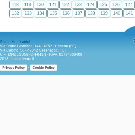
118
119
120
121
122
123
124
125
126
127
132
133
134
135
136
137
138
139
140
141
Studio Mondardini
Via Bruno Giordano, 144 - 47521 Cesena (FC)
Via Caboto, 56 - 47042 Cesenatico (FC)
C.F.: MNDLGU58P24F641N - P.IVA: 01794060408
2013 -
bsdsoftware.it
-
Privacy Policy
Cookie Policy