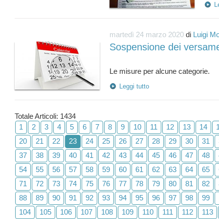
L
martedì 24 marzo 2020
di
Luigi Mo
Sospensione dei versamen
Leggi tutto
Totale Articoli: 1434
1
2
3
4
5
6
7
8
9
10
11
12
13
14
20
21
22
23
24
25
26
27
28
29
30
31
37
38
39
40
41
42
43
44
45
46
47
48
54
55
56
57
58
59
60
61
62
63
64
65
71
72
73
74
75
76
77
78
79
80
81
82
88
89
90
91
92
93
94
95
96
97
98
99
104
105
106
107
108
109
110
111
112
113