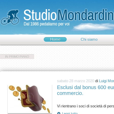
Home
Chi siamo
IN PRIMO PIANO
sabato 28 marzo 2020
di
Luigi Mo
Esclusi dal bonus 600 eur
commercio.
Leggi tutto