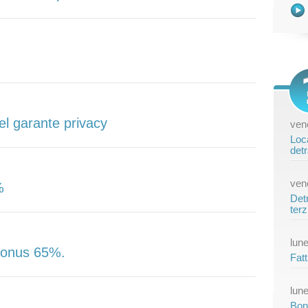
el garante privacy
vene
Loca
detr
vene
%
Detr
terz
lune
 bonus 65%.
Fatt
lune
Bon