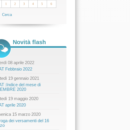
1
2
3
4
5
6
Cerca
Novità flash
rdì 08 aprile 2022
AT Febbraio 2022
tedì 19 gennaio 2021
AT :Indice del mese di
CEMBRE 2020
tedì 19 maggio 2020
AT aprile 2020
enica 15 marzo 2020
roga dei versamenti del 16
zo