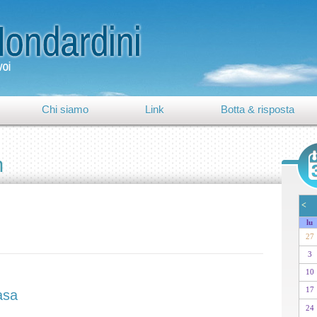
Chi siamo
Link
Botta & risposta
h
<
lu
27
3
10
17
asa
24