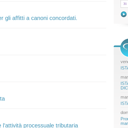
31
gli affitti a canoni concordati.
vene
IST
mar
IST
DI
mar
ita
IST
dom
Pro
mar
l’attività processuale tributaria