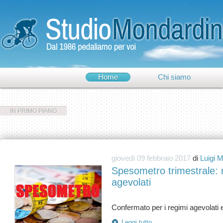
Home
Chi siamo
IN PRIMO PIANO
giovedì 09 febbraio 2017
di
Luigi 
Spesometro trimestrale: n
agevolati
Leggi tutto