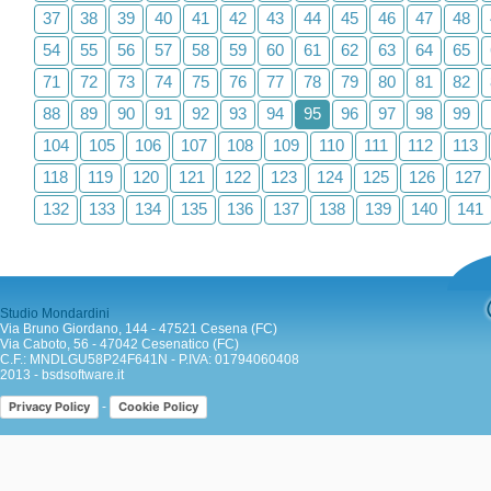
37
38
39
40
41
42
43
44
45
46
47
48
54
55
56
57
58
59
60
61
62
63
64
65
71
72
73
74
75
76
77
78
79
80
81
82
88
89
90
91
92
93
94
95
96
97
98
99
104
105
106
107
108
109
110
111
112
113
118
119
120
121
122
123
124
125
126
127
132
133
134
135
136
137
138
139
140
141
Studio Mondardini
Via Bruno Giordano, 144 - 47521 Cesena (FC)
Via Caboto, 56 - 47042 Cesenatico (FC)
C.F.: MNDLGU58P24F641N - P.IVA: 01794060408
2013 -
bsdsoftware.it
-
Privacy Policy
Cookie Policy