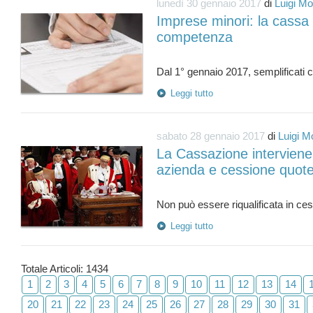
lunedì 30 gennaio 2017
di
Luigi Mo
Imprese minori: la cassa 
competenza
Leggi tutto
sabato 28 gennaio 2017
di
Luigi M
La Cassazione interviene
azienda e cessione quot
Leggi tutto
Totale Articoli: 1434
1
2
3
4
5
6
7
8
9
10
11
12
13
14
20
21
22
23
24
25
26
27
28
29
30
31