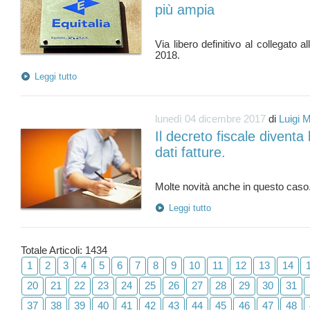
più ampia
Via libero definitivo al collegato a
Leggi tutto
lunedì 04 dicembre 2017
di
Luigi 
Il decreto fiscale divent
dati fatture.
Leggi tutto
Totale Articoli: 1434
1
2
3
4
5
6
7
8
9
10
11
12
13
14
20
21
22
23
24
25
26
27
28
29
30
31
37
38
39
40
41
42
43
44
45
46
47
48