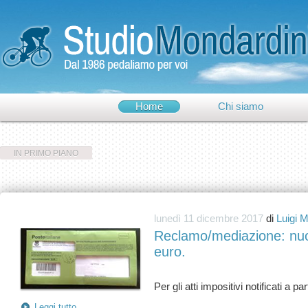
Home
Chi siamo
IN PRIMO PIANO
lunedì 11 dicembre 2017
di
Luigi 
Reclamo/mediazione: nuo
euro.
Leggi tutto