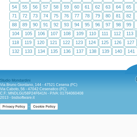
54
55
56
57
58
59
60
61
62
63
64
65
71
72
73
74
75
76
77
78
79
80
81
82
88
89
90
91
92
93
94
95
96
97
98
99
104
105
106
107
108
109
110
111
112
113
118
119
120
121
122
123
124
125
126
127
132
133
134
135
136
137
138
139
140
141
Studio Mondardini
Via Bruno Giordano, 144 - 47521 Cesena (FC)
Via Caboto, 56 - 47042 Cesenatico (FC)
C.F.: MNDLGU58P24F641N - P.IVA: 01794060408
2013 -
bsdsoftware.it
-
Privacy Policy
Cookie Policy