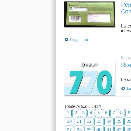
Pen
Com
La c
Leggi tutto
luned
Rit
Le
Totale Articoli: 1434
1
2
3
4
5
6
7
8
9
20
21
22
23
24
25
2
37
38
39
40
41
42
4