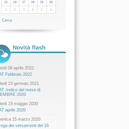
25
26
27
28
29
30
1
2
3
4
5
6
Cerca
Novità flash
rdì 08 aprile 2022
AT Febbraio 2022
tedì 19 gennaio 2021
AT :Indice del mese di
CEMBRE 2020
tedì 19 maggio 2020
AT aprile 2020
enica 15 marzo 2020
roga dei versamenti del 16