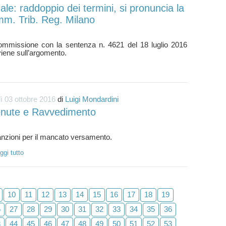
ale: raddoppio dei termini, si pronuncia la
m. Trib. Reg. Milano
ommissione con la sentenza n. 4621 del 18 luglio 2016
ì 03 ottobre 2016
di
Luigi Mondardini
enute e Ravvedimento
ggi tutto
10
11
12
13
14
15
16
17
18
19
6
27
28
29
30
31
32
33
34
35
36
3
44
45
46
47
48
49
50
51
52
53