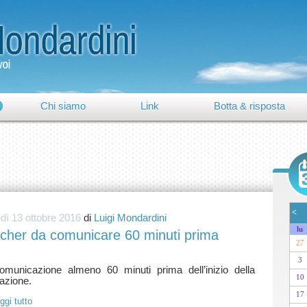
Chi siamo
Link
Botta & risposta
<
dì 13 ottobre 2016
di
Luigi Mondardini
lu
cher da comunicare 60 minuti prima
27
3
omunicazione almeno 60 minuti prima dell’inizio della
10
17
ggi tutto