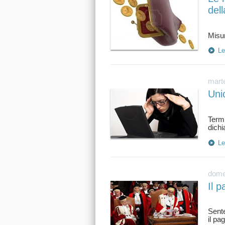
dell
Le
marte
Unic
Term
Le
dome
Il p
Sente