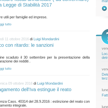
mar
a Legge di Stabilità 2017
ggi tutto
dì 11 ottobre 2016
di
Luigi Mondardini
o con ritardo: le sanzioni
vene
Loca
ine scaduto il 30 settembre per la presentazione della
detr
ggi tutto
vene
Detr
terz
nica 09 ottobre 2016
di
Luigi Mondardini
agamento dell'Iva estingue il reato
lune
Fatt
nza Cass. 40314 del 28.9.2016 : estinzione del reato con
lune