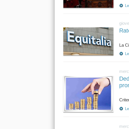
Le
giove
Rat
Le
merco
Dedu
pro
Le
merco