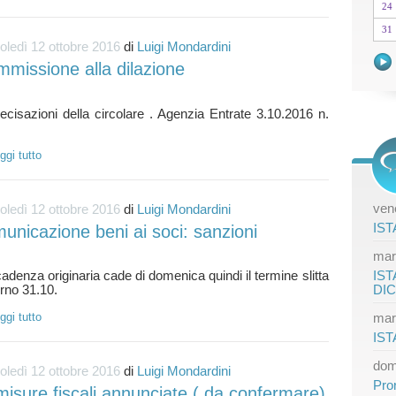
24
31
ledì 12 ottobre 2016
di
Luigi Mondardini
mmissione alla dilazione
ecisazioni della circolare . Agenzia Entrate 3.10.2016 n.
ggi tutto
vene
ledì 12 ottobre 2016
di
Luigi Mondardini
IST
unicazione beni ai soci: sanzioni
mar
IST
adenza originaria cade di domenica quindi il termine slitta
DI
ggi tutto
mar
IST
dom
ledì 12 ottobre 2016
di
Luigi Mondardini
Pro
misure fiscali annunciate ( da confermare)