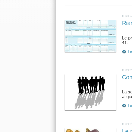
merco
Ria
Le pr
Le
merco
Com
La sc
Le
merco
Le 