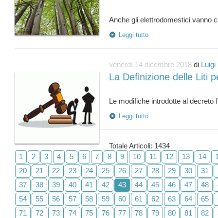
Leggi tutto
venerdì 14 dicembre 2018
di
Luigi
La Definizione delle Liti p
Leggi tutto
Totale Articoli: 1434
1
2
3
4
5
6
7
8
9
10
11
12
13
14
20
21
22
23
24
25
26
27
28
29
30
31
37
38
39
40
41
42
43
44
45
46
47
48
54
55
56
57
58
59
60
61
62
63
64
65
71
72
73
74
75
76
77
78
79
80
81
82