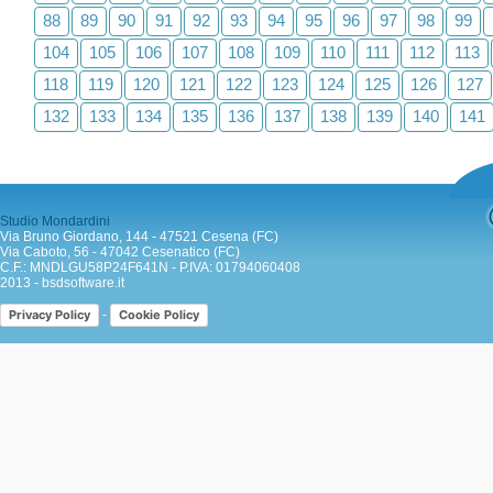
88
89
90
91
92
93
94
95
96
97
98
99
104
105
106
107
108
109
110
111
112
113
118
119
120
121
122
123
124
125
126
127
132
133
134
135
136
137
138
139
140
141
Studio Mondardini
Via Bruno Giordano, 144 - 47521 Cesena (FC)
Via Caboto, 56 - 47042 Cesenatico (FC)
C.F.: MNDLGU58P24F641N - P.IVA: 01794060408
2013 -
bsdsoftware.it
-
Privacy Policy
Cookie Policy