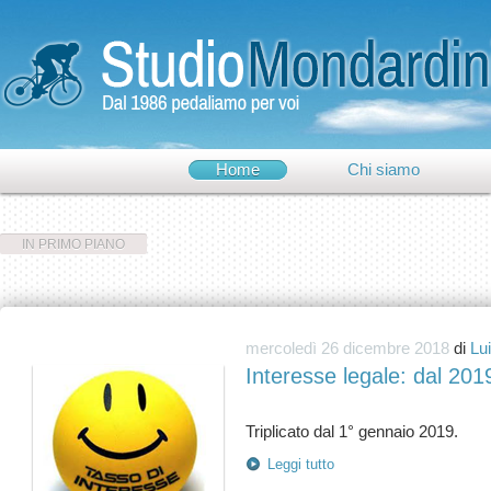
Home
Chi siamo
IN PRIMO PIANO
mercoledì 26 dicembre 2018
di
Lu
Interesse legale: dal 201
Leggi tutto