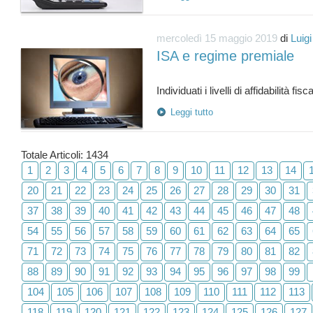
mercoledì 15 maggio 2019
di
Luig
ISA e regime premiale
Leggi tutto
Totale Articoli: 1434
1
2
3
4
5
6
7
8
9
10
11
12
13
14
20
21
22
23
24
25
26
27
28
29
30
31
37
38
39
40
41
42
43
44
45
46
47
48
54
55
56
57
58
59
60
61
62
63
64
65
71
72
73
74
75
76
77
78
79
80
81
82
88
89
90
91
92
93
94
95
96
97
98
99
104
105
106
107
108
109
110
111
112
113
118
119
120
121
122
123
124
125
126
127