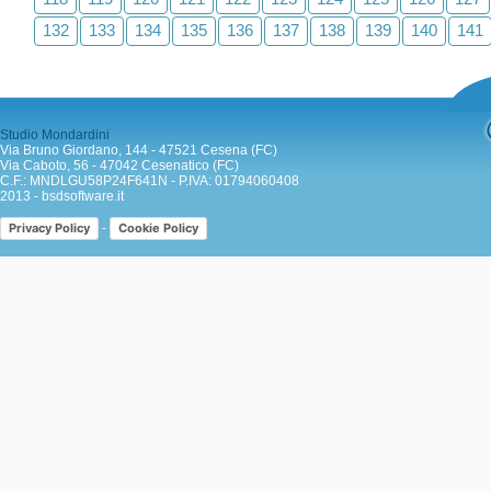
132
133
134
135
136
137
138
139
140
141
Studio Mondardini
Via Bruno Giordano, 144 - 47521 Cesena (FC)
Via Caboto, 56 - 47042 Cesenatico (FC)
C.F.: MNDLGU58P24F641N - P.IVA: 01794060408
2013 -
bsdsoftware.it
-
Privacy Policy
Cookie Policy