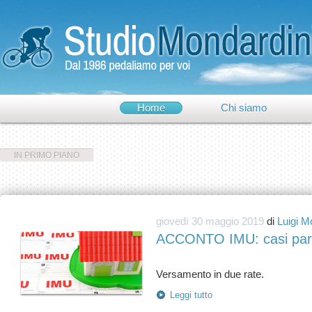
Home
Chi siamo
IN PRIMO PIANO
giovedì 30 maggio 2019
di
Luigi M
ACCONTO IMU: casi parti
Leggi tutto