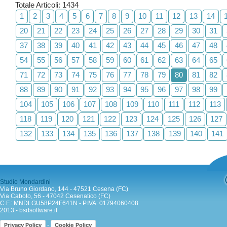
Totale Articoli: 1434
1
2
3
4
5
6
7
8
9
10
11
12
13
14
20
21
22
23
24
25
26
27
28
29
30
31
37
38
39
40
41
42
43
44
45
46
47
48
54
55
56
57
58
59
60
61
62
63
64
65
71
72
73
74
75
76
77
78
79
80
81
82
88
89
90
91
92
93
94
95
96
97
98
99
104
105
106
107
108
109
110
111
112
113
118
119
120
121
122
123
124
125
126
127
132
133
134
135
136
137
138
139
140
141
Studio Mondardini
Via Bruno Giordano, 144 - 47521 Cesena (FC)
Via Caboto, 56 - 47042 Cesenatico (FC)
C.F.: MNDLGU58P24F641N - P.IVA: 01794060408
2013 -
bsdsoftware.it
-
Privacy Policy
Cookie Policy