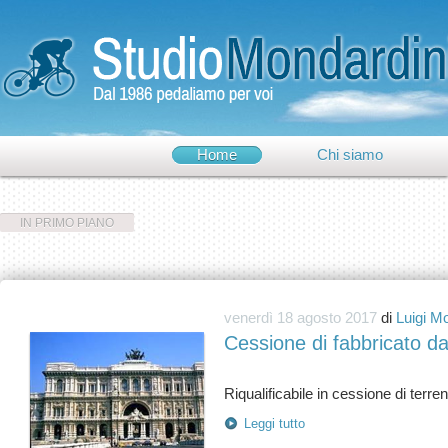
Home
Chi siamo
IN PRIMO PIANO
venerdì 18 agosto 2017
di
Luigi M
Cessione di fabbricato d
Leggi tutto