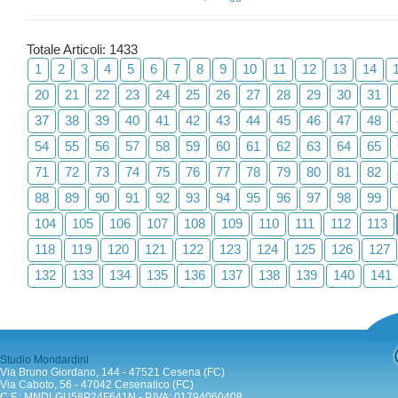
Totale Articoli: 1433
1
2
3
4
5
6
7
8
9
10
11
12
13
14
20
21
22
23
24
25
26
27
28
29
30
31
37
38
39
40
41
42
43
44
45
46
47
48
54
55
56
57
58
59
60
61
62
63
64
65
71
72
73
74
75
76
77
78
79
80
81
82
88
89
90
91
92
93
94
95
96
97
98
99
104
105
106
107
108
109
110
111
112
113
118
119
120
121
122
123
124
125
126
127
132
133
134
135
136
137
138
139
140
141
Studio Mondardini
Via Bruno Giordano, 144 - 47521 Cesena (FC)
Via Caboto, 56 - 47042 Cesenatico (FC)
C.F.: MNDLGU58P24F641N - P.IVA: 01794060408