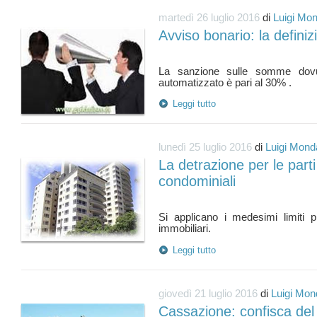
martedì 26 luglio 2016
di
Luigi Mon
Avviso bonario: la definiz
La sanzione sulle somme dovut
Leggi tutto
lunedì 25 luglio 2016
di
Luigi Monda
La detrazione per le part
condominiali
Si applicano i medesimi limiti pr
Leggi tutto
giovedì 21 luglio 2016
di
Luigi Mon
Cassazione: confisca del p