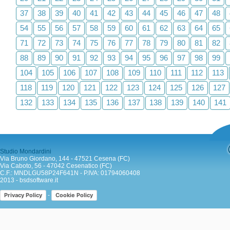
37
38
39
40
41
42
43
44
45
46
47
48
54
55
56
57
58
59
60
61
62
63
64
65
71
72
73
74
75
76
77
78
79
80
81
82
88
89
90
91
92
93
94
95
96
97
98
99
104
105
106
107
108
109
110
111
112
113
118
119
120
121
122
123
124
125
126
127
132
133
134
135
136
137
138
139
140
141
Studio Mondardini
Via Bruno Giordano, 144 - 47521 Cesena (FC)
Via Caboto, 56 - 47042 Cesenatico (FC)
C.F.: MNDLGU58P24F641N - P.IVA: 01794060408
2013 -
bsdsoftware.it
-
Privacy Policy
Cookie Policy