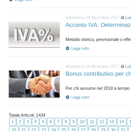
domenica 24 dicembre 2017
di
Lui
Acconto IVA. Determinaz
Leggi tutto
domenica 24 dicembre 2017
di
Lui
Bonus contributivo per c
Leggi tutto
Totale Articoli: 1434
1
2
3
4
5
6
7
8
9
10
11
12
13
14
20
21
22
23
24
25
26
27
28
29
30
31