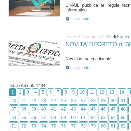
L’INAIL pubblica le regole tecni
Leggi tutto
venerdì 15 maggio 2026
di
France
NOVITA’ DECRETO n. 3
Leggi tutto
Totale Articoli: 1434
1
2
3
4
5
6
7
8
9
10
11
12
13
14
20
21
22
23
24
25
26
27
28
29
30
31
37
38
39
40
41
42
43
44
45
46
47
48
54
55
56
57
58
59
60
61
62
63
64
65
71
72
73
74
75
76
77
78
79
80
81
82