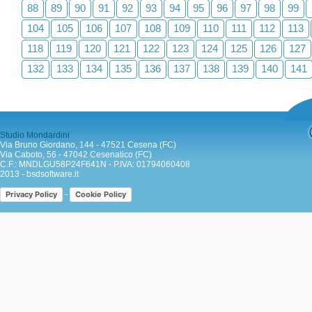
88
89
90
91
92
93
94
95
96
97
98
99
104
105
106
107
108
109
110
111
112
113
118
119
120
121
122
123
124
125
126
127
132
133
134
135
136
137
138
139
140
141
Studio Mondardini
Via Bruno Giordano, 144 - 47521 Cesena (FC)
Via Caboto, 56 - 47042 Cesenatico (FC)
C.F.: MNDLGU58P24F641N - P.IVA: 01794060408
2013 -
bsdsoftware.it
-
Privacy Policy
Cookie Policy