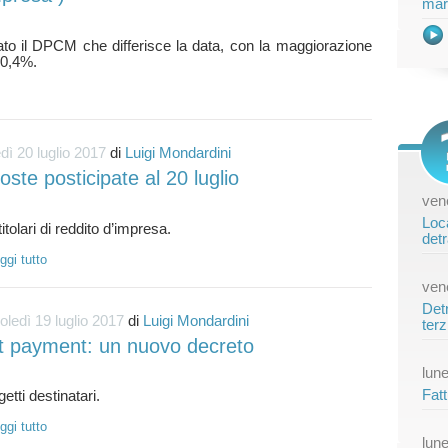
mar
to il DPCM che differisce la data, con la maggiorazione
dì 20 luglio 2017
di
Luigi Mondardini
ste posticipate al 20 luglio
vene
Loca
detr
ggi tutto
vene
Detr
ledì 19 luglio 2017
di
Luigi Mondardini
terz
it payment: un nuovo decreto
lune
Fatt
ggi tutto
lune