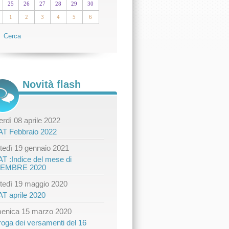
25
26
27
28
29
30
1
2
3
4
5
6
Cerca
Novità flash
rdì 08 aprile 2022
AT Febbraio 2022
tedì 19 gennaio 2021
AT :Indice del mese di
CEMBRE 2020
tedì 19 maggio 2020
AT aprile 2020
enica 15 marzo 2020
roga dei versamenti del 16