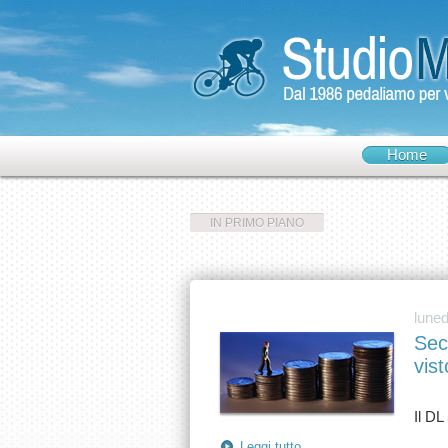
Home
IN PRIMO PIANO
luned
Sec
vist
Leggi tutto