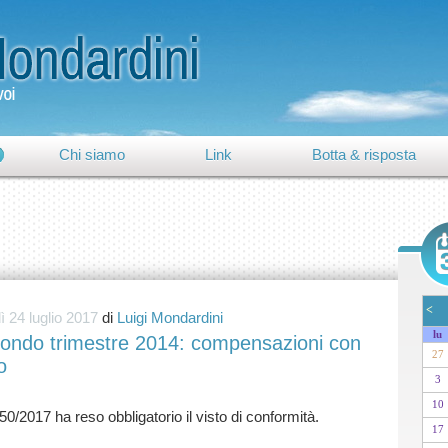
Chi siamo
Link
Botta & risposta
<
ì 24 luglio 2017
di
Luigi Mondardini
lu
ondo trimestre 2014: compensazioni con
27
o
3
10
17