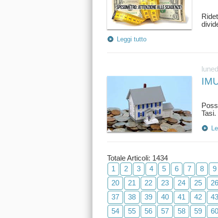
Ride
Leggi tutto
luned
IMU
Possi
Le
Totale Articoli: 1434
1
2
3
4
5
6
7
8
9
20
21
22
23
24
25
2
37
38
39
40
41
42
4
54
55
56
57
58
59
6