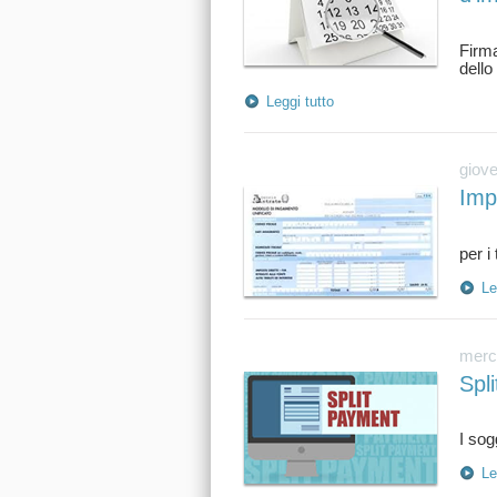
Firma
Leggi tutto
giove
Impo
Le
merco
Spl
Le