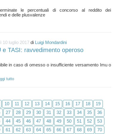
terminate le percentuali di concorso al reddito dei
ì 10 luglio 2017
di
Luigi Mondardini
 e TASI: ravvedimento operoso
bile in caso di omesso o insufficiente versamento Imu o
ggi tutto
10
11
12
13
14
15
16
17
18
19
6
27
28
29
30
31
32
33
34
35
36
3
44
45
46
47
48
49
50
51
52
53
0
61
62
63
64
65
66
67
68
69
70