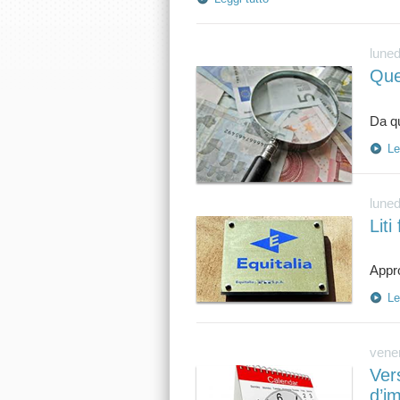
luned
Que
Le
luned
Liti
Le
vener
Vers
d’i