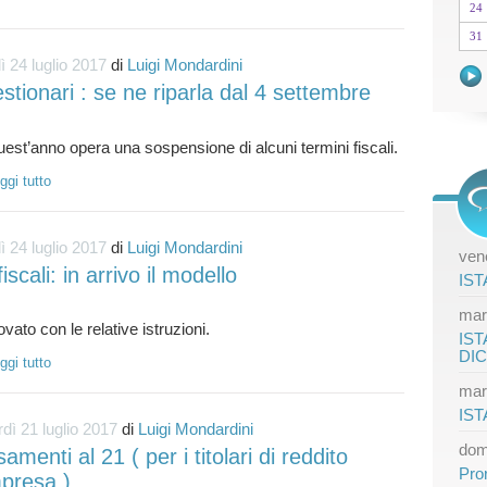
24
31
ì 24 luglio 2017
di
Luigi Mondardini
stionari : se ne riparla dal 4 settembre
ggi tutto
ì 24 luglio 2017
di
Luigi Mondardini
vene
 fiscali: in arrivo il modello
IST
mar
IST
DI
ggi tutto
mar
IST
dì 21 luglio 2017
di
Luigi Mondardini
dom
amenti al 21 ( per i titolari di reddito
Pro
mpresa )