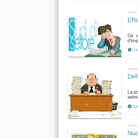
merco
Effe
Gli 
Le
vener
Defi
La po
Le
merco
Nuo