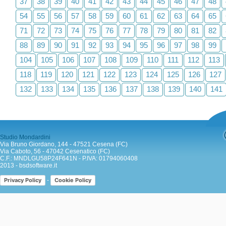
37
38
39
40
41
42
43
44
45
46
47
48
54
55
56
57
58
59
60
61
62
63
64
65
71
72
73
74
75
76
77
78
79
80
81
82
88
89
90
91
92
93
94
95
96
97
98
99
104
105
106
107
108
109
110
111
112
113
118
119
120
121
122
123
124
125
126
127
132
133
134
135
136
137
138
139
140
141
Studio Mondardini
Via Bruno Giordano, 144 - 47521 Cesena (FC)
Via Caboto, 56 - 47042 Cesenatico (FC)
C.F.: MNDLGU58P24F641N - P.IVA: 01794060408
2013 -
bsdsoftware.it
-
Privacy Policy
Cookie Policy