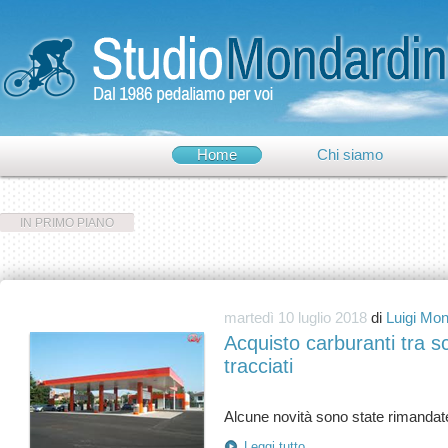
Home
Chi siamo
IN PRIMO PIANO
martedì 10 luglio 2018
di
Luigi Mon
Acquisto carburanti tra 
tracciati
Leggi tutto