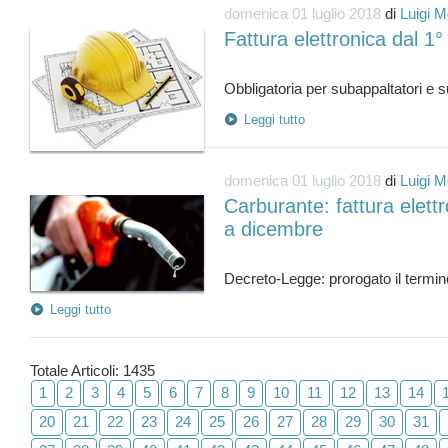
domenica 01 luglio 2018
di
Luigi M
Fattura elettronica dal 1°
Leggi tutto
domenica 01 luglio 2018
di
Luigi M
Carburante: fattura elettr
a dicembre
Leggi tutto
Totale Articoli: 1435
1
2
3
4
5
6
7
8
9
10
11
12
13
14
20
21
22
23
24
25
26
27
28
29
30
31