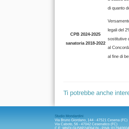
di quanto d
Versamento 
legali del 
CPB 2024-2025
sostitutive
sanatoria 2018-2022
al Concord
al fine di b
Ti potrebbe anche inter
Studio Mondardini
Via Bruno Giordano, 144 - 47521 Cesena (FC)
Via Caboto, 56 - 47042 Cesenatico (FC)
C.F.: MNDLGU58P24F641N - P.IVA: 01794060