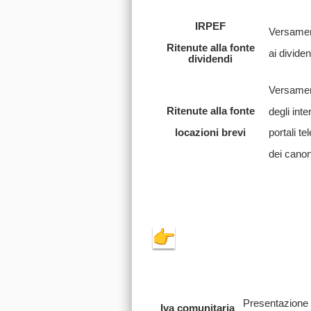
IRPEF
Versament
Ritenute alla fonte
ai dividen
dividendi
Versament
Ritenute alla fonte
degli int
locazioni brevi
portali t
dei canoni
Presentazione in
Iva comunitaria