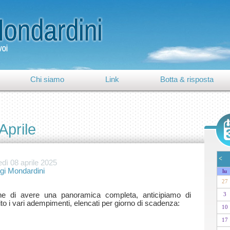
Chi siamo
Link
Botta & risposta
Aprile
<
dì 08 aprile 2025
igi Mondardini
lu
27
ine di avere una panoramica completa, anticipiamo di
3
10
17