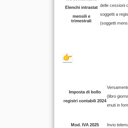
delle cessioni di
Elenchi intrastat
soggetti a regi
mensili e
trimestrali
(soggetti mensil
Versamento d
Imposta di bollo
(libro giorna
registri contabili 2024
enuti in for
Mod. IVA 2025
Invio telema