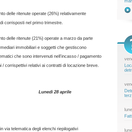
mar
o delle ritenute operate (26%) relativamente
di corrisposti nel primo trimestre.
o delle ritenute (21%) operate a marzo da parte
ermediari immobiliari e soggetti che gestiscono
elematici che sono intervenuti nell'incasso / pagamento
vene
 / corrispettivi relativi ai contratti di locazione breve.
Loca
detr
vene
Detr
Lunedì 28 aprile
terz
lune
Fatt
 via telematica degli elenchi riepilogativi
lune