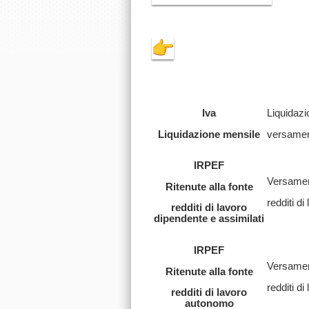
Iva
Liquidazi
Liquidazione mensile
versament
IRPEF
Versament
Ritenute alla fonte
redditi di
redditi di lavoro
dipendente e assimilati
IRPEF
Versament
Ritenute alla fonte
redditi d
redditi di lavoro
autonomo