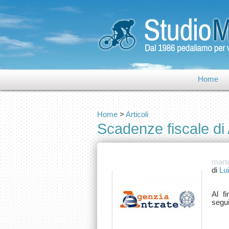
Home
Home
>
Articoli
Scadenze fiscale di 
marte
di
Lu
Al f