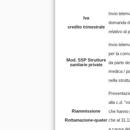
Invio telema
Iva
domanda di
credito trimestrale
relativo al 
Invio telem
per la comu
Mod. SSP Strutture
da parte del
sanitarie private
medica / pa
nella strutt
Presentazi
alla c.d. "
Riammissione
che hanno 
Rottamazione-quater
che al 31.1
a causa del