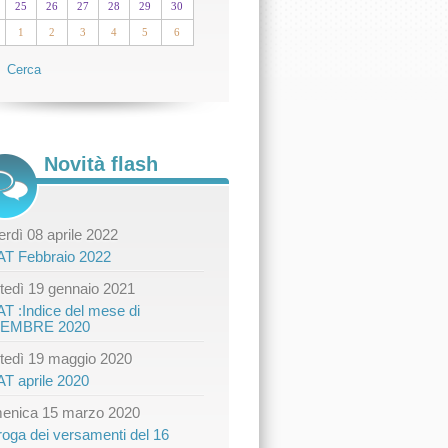
25
26
27
28
29
30
1
2
3
4
5
6
Cerca
Novità flash
rdì 08 aprile 2022
AT Febbraio 2022
tedì 19 gennaio 2021
AT :Indice del mese di
CEMBRE 2020
tedì 19 maggio 2020
AT aprile 2020
enica 15 marzo 2020
roga dei versamenti del 16