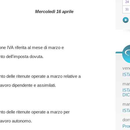
24
31
Mercoledì 16 aprile
one IVA riferita al mese di marzo e
o dell'imposta dovuta.
vene
IST
o delle ritenute operate a marzo relative a
mar
 lavoro dipendente e assimilati.
IST
DI
mar
IST
o delle ritenute operate a marzo per
dom
i lavoro autonomo.
Pro