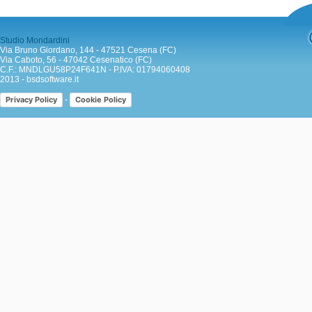
Studio Mondardini
Via Bruno Giordano, 144 - 47521 Cesena (FC)
Via Caboto, 56 - 47042 Cesenatico (FC)
C.F.: MNDLGU58P24F641N - P.IVA: 01794060408
2013 -
bsdsoftware.it
-
Privacy Policy
Cookie Policy